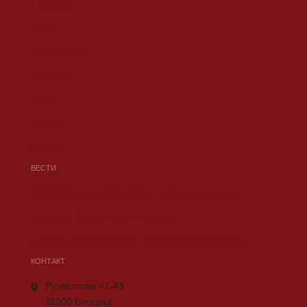
Почетна
Музеј
Learning Hub
Историја
Језик
Култура
Контакт
ВЕСТИ
Изложба: Дигитално доба и ромска традиција
Нови сајт Музеја Ромске Културе
Почиње дигитализација Музеја Ромске Културе
КОНТАКТ
Рузвелтова 41-43
11000 Београд