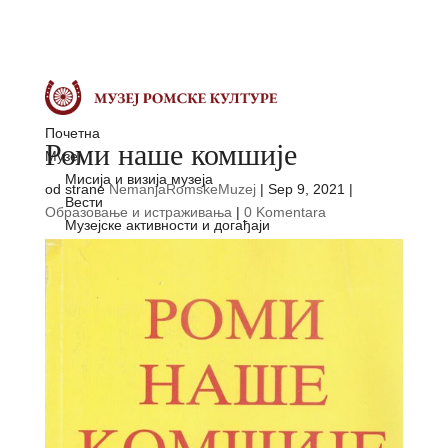
Почетна
Роми наше комшије
Музеј
Мисија и визија музеја
od strane
NemanjaRomskeMuzej
|
Sep 9, 2021
|
Вести
Образовање и истраживања
|
0 Komentara
Музејске активности и догађаји
Learning Hub
Дигитална библиотека
Историја
Сеобе Рома
Насељавање Рома у Европи и свету
Роми кроз векове
Холокауст
Почеци самоорганизовања Рома
Језик