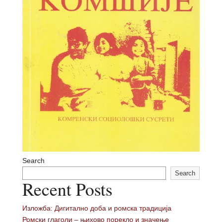
Први текстови на ромском језику
Ромски дијалекти
Култура
Национални симболи
Материјална култура
Нематеријална култура
Контакт
Izaberite stranicu
Search
Search
Recent Posts
Изложба: Дигитално доба и ромска традиција
Ромски глаголи – њихово порекло и значење