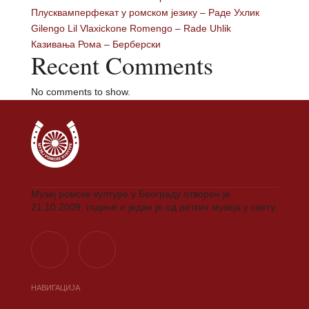
Плусквамперфекат у ромском језику – Раде Ухлик
Gilengo Lil Vlaxickone Romengo – Rade Uhlik
Казивања Рома – Берберски
Recent Comments
No comments to show.
Музеј ромске културе у Београду отворен је
21.10.2009. године и један је од ретких музеја у свету.
НАВИГАЦИЈА