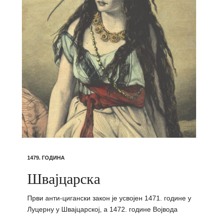
1479. ГОДИНА
Швајцарска
Први анти-цигански закон је усвојен 1471. године у
Луцерну у Швајцарској, а 1472. године Војвода