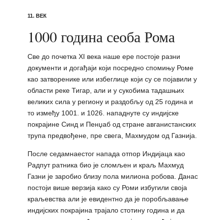
11. ВЕК
1000 година сеоба Рома
Све до почетка XI века наше ере постоје разни
документи и догађаји који посредно спомињу Роме
као затворенике или избеглице који су се појавили у
области реке Тигар, али и у сукобима тадашњих
великих сила у региону и раздобљу од 25 година и
то између 1001. и 1026. нападнуте су индијске
покрајине Синд и Пенџаб од стране авганистанских
трупа предвођене, пре свега, Махмудом од Газнија.
После седамнаестог напада отпор Индијаца као
Радпут ратника био је сломљен и краљ Махмуд
Газни је заробио близу пола милиона робова. Данас
постоји више верзија како су Роми избугили своја
краљевства али је евидентно да је поробљавање
индијских покрајина трајало стотину година и да