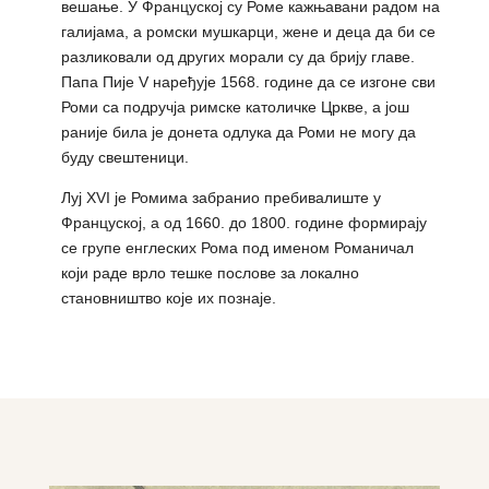
вешање. У Француској су Роме кажњавани радом на
галијама, а ромски мушкарци, жене и деца да би се
разликовали од других морали су да брију главе.
Папа Пије V наређује 1568. године да се изгоне сви
Роми са подручја римске католичке Цркве, а још
раније била је донета одлука да Роми не могу да
буду свештеници.
Луј XVI је Ромима забранио пребивалиште у
Француској, а од 1660. до 1800. године формирају
се групе енглеских Рома под именом Романичал
који раде врло тешке послове за локално
становништво које их познаје.