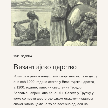
1000. ГОДИНА
Византијско царство
Роми су и раније напуштали своје земље, тако да су
они већ 1000. године стигли у Византијско царство,
а 1200. године, извесни свештеник Теодор
Балсамон објашњава Канон 61. Савета у Трулху у
коме се прети шестогодишњом екскомуникацијом
сваког члана цркве, а то се посебно односи на