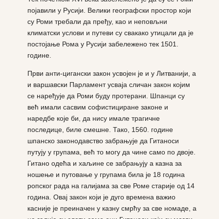
појавили у Русији. Велики географски простор који
су Роми требали да пређу, као и неповљни
климатски услови и путеви су свакако утицали да је
постојање Рома у Русији забележено тек 1501.
године.
Први анти-цигански закон усвојен је и у Литванији, а
и варшавски Парламент усваја сличан закон којим
се наређује да Роми буду протерани. Шпанци су
већ имали сасвим софистициране законе и
наредбе које би, да нису имале трагичне
последице, биле смешне. Тако, 1560. године
шпанско законодавство забрањује да Гитаноси
путују у групама, већ то могу да чине само по двоје.
Гитано одећа и хаљине се забрањују а казна за
ношење и путовање у групама била је 18 година
ропског рада на галијама за све Роме старије од 14
година. Овај закон који је дуго времена важио
касније је преиначен у казну смрћу за све номаде, а