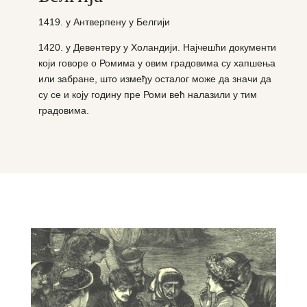
1419. у Антверпену у Белгији
1420. у Девентеру у Холандији. Најчешћи документи
који говоре о Ромима у овим градовима су хапшења
или забране, што између осталог може да значи да
су се и коју годину пре Роми већ налазили у тим
градовима.