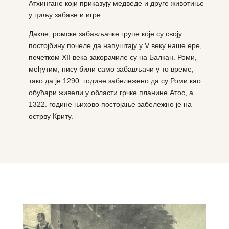
Атхингане који приказују медведе и друге животиње
у циљу забаве и игре.
Дакле, ромске забављачке групе које су своју
постојбину почеле да напуштају у V веку наше ере,
почетком XII века закорачиле су на Балкан. Роми,
међутим, нису били само забављачи у то време,
тако да је 1290. године забележено да су Роми као
обућари живели у области грчке планине Атос, а
1322. године њихово постојање забележно је на
острву Криту.