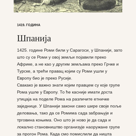
1419. ГОДИНА
Шпанија
1425. године Роми били у Сарагоси, у Шпанији, зато
што су се Роми у овој земљи појавили преко
Африке, а не као у другим земљама преко Грчке и
Турске, а трећи правац којим су Роми ушли у
Европу био је преко Русије.
Свакако је важно знати којим правцем су које групе
Рома ушле у Европу. То ће касније имати доста
утицаја на поделе Рома на различите етничке
заједнице. У Шпанији закони само шире своје поље
деловања, тако да се Ромима сада забрањује и
трговина коњима. Оно што је ново је да сада и
локално становништво организује наоружане групе
за прогон Рома. Када смо помислили да ништа