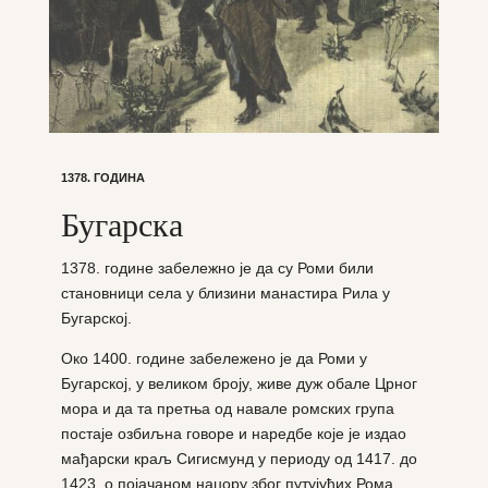
1378. ГОДИНА
Бугарска
1378. године забележно је да су Роми били
становници села у близини манастира Рила у
Бугарској.
Око 1400. године забележено је да Роми у
Бугарској, у великом броју, живе дуж обале Црног
мора и да та претња од навале ромских група
постаје озбиљна говоре и наредбе које је издао
мађарски краљ Сигисмунд у периоду од 1417. до
1423. о појачаном наџору због путујућих Рома.