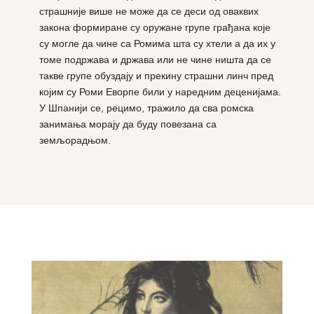
страшније више не може да се деси од оваквих
закона формиране су оружане групе грађана које
су могле да чине са Ромима шта су хтели а да их у
томе подржава и држава или не чине ништа да се
такве групе обуздају и прекину страшни линч пред
којим су Роми Еворпе били у наредним деценијама.
У Шпанији се, рецимо, тражило да сва ромска
занимања морају да буду повезана са
земљорадњом.