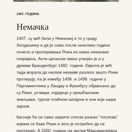
1407. ГОДИНА
Немачка
1407. су већ били у Немачкој и то у граду
Хилдешему и да је само после неколико година
почело и протеривање Рома из неких немачких
покрајина. Анти-цигански закон усвојен је и у
држави Бранденбург 1482. године. Европа је већ
тада морала да налази некакве разлоге зашто Роме
протерују, па је између 1496. и 1498. године у
Парламентима у Ландау и Фреибугу објављено да
су Роми, уствари, издајице у хришћанским
земљама, турски плаћени шпијуни и они који шире
заразе.
Касније ће се само ширити списак разних “послова”
којима се баве Роми и зато је потребно да се
протерају. А 1500. године на захтев Максимилијана