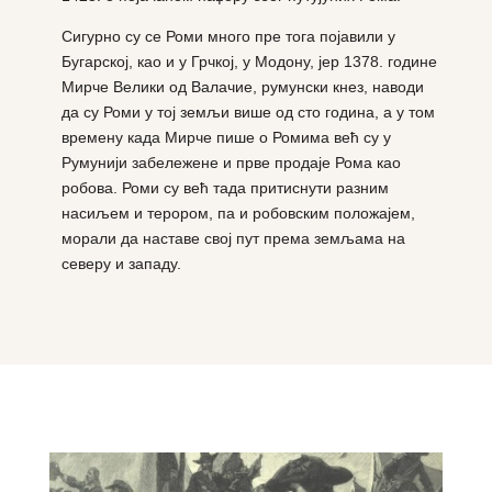
Сигурно су се Роми много пре тога појавили у
Бугарској, као и у Грчкој, у Модону, јер 1378. године
Мирче Велики од Валачие, румунски кнез, наводи
да су Роми у тој земљи више од сто година, а у том
времену када Мирче пише о Ромима већ су у
Румунији забележене и прве продаје Рома као
робова. Роми су већ тада притиснути разним
насиљем и терором, па и робовским положајем,
морали да наставе свој пут према земљама на
северу и западу.