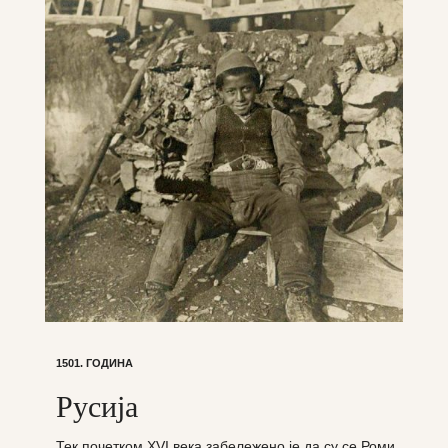
1501. ГОДИНА
Русија
Тек почетком XVI века забележено је да су се Роми