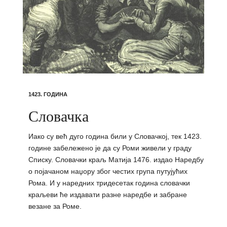
1423. ГОДИНА
Словачка
Иако су већ дуго година били у Словачкој, тек 1423.
године забележено је да су Роми живели у граду
Списку. Словачки краљ Матија 1476. издао Наредбу
о појачаном наџору због честих група путујућих
Рома. И у наредних тридесетак година словачки
краљеви ће издавати разне наредбе и забране
везане за Роме.