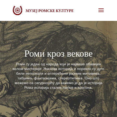
Роми кроз векове
Роми су један од народа који је највише обавијен
велом мистерије. Њихова историја и порекло су дуго
били непознати и оптерећени разним митовима,
табуима, фантазијама, стереотипима. Оно што
можемо са сигурношћу да кажемо је да је историја
Рома историја сталне патње и прогона.