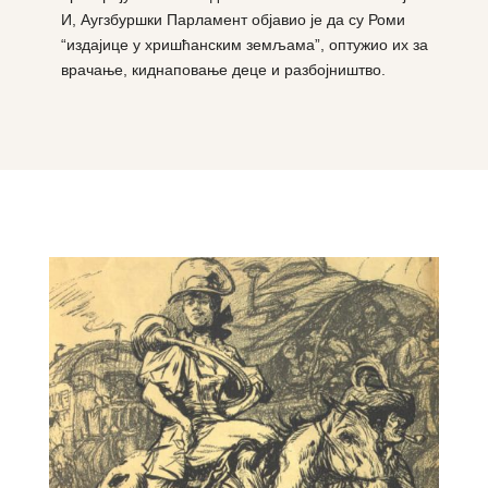
И, Аугзбуршки Парламент објавио је да су Роми
“издајице у хришћанским земљама”, оптужио их за
врачање, киднаповање деце и разбојништво.