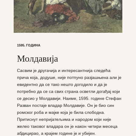
1595. ГОДИНА
Молдавија
Сасвим је другачија и интересантнија следећа
прича која, додуше, није потпуно разјашњена али је
евидентно да се тако нешто догодило и да је
потребно да се са свих страна осветли догађај који
се десио у Молдавији. Наиме, 1595. године Стефан
Разван постаје владар Молдавије. Он је био син
ромског роба и мајке која је била слободна.
Притиснут непријатељима и народом који није
желео таковог владара он је након четири месеца
абдицирао, а крајем године је и убијен.