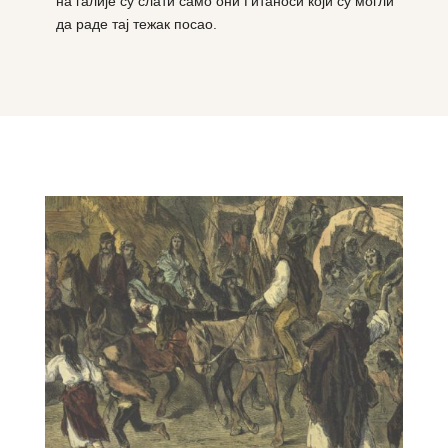
на галије су слати само они Гитаноси који су могли
да раде тај тежак посао.