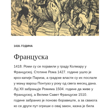
1418. ГОДИНА
Француска
1418. Роми су се појавили у граду Колмару у
Француској. Стотине Рома 1427. године ушло је
кроз капије Париза, а градске власти су их послале
у мању варош Понтуаз у року од свега месец дана.
Луј XII забрањује Ромима 1504. године да живе у
Француској, а Велики Савет Француске 1510.
године забранио је поново боравиште, а за свакога
ко се други пут огреши о овај закон, казна је била