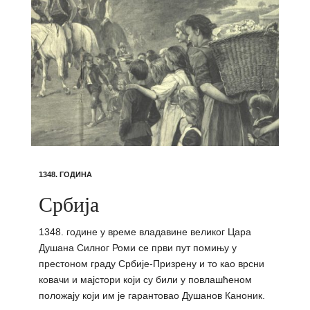
1348. ГОДИНА
Србија
1348. године у време владавине великог Цара
Душана Силног Роми се први пут помињу у
престоном граду Србије-Призрену и то као врсни
ковачи и мајстори који су били у повлашћеном
положају који им је гарантовао Душанов Каноник.