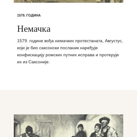
1579. ГОДИНА
Немачка
1579. године вођа немачких протестаната, Августус,
који је био саксонски посланик наређује
конфискацију ромских путних исправа и протерује
их из Саксоније.