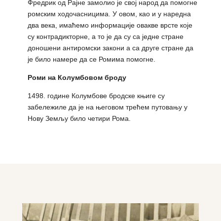
Фредрик од Рајне замолио је свој народ да помогне
ромским ходочасницима. У овом, као и у наредна
два века, имаћемо информације овакве врсте које
су контрадикторне, а то је да су са једне стране
доношени антиромски закони а са друге стране да
је било намере да се Ромима помогне.
Роми на Колумбовом броду
1498. године Колумбове бродске књиге су
забележиле да је на његовом трећем путовању у
Нову Земљу било четири Рома.