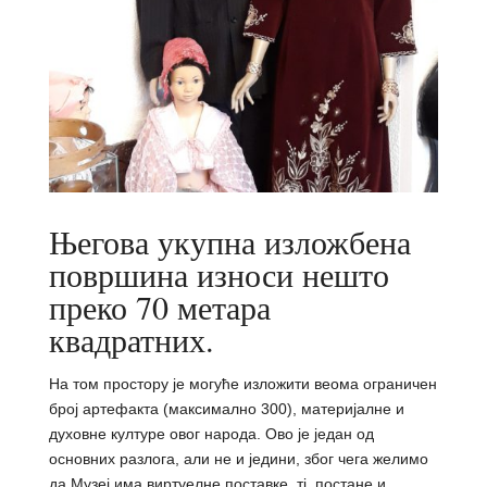
Његова укупна изложбена
површина износи нешто
преко 70 метара
квадратних.
На том простору је могуће изложити веома ограничен
број артефакта (максимално 300), материјалне и
духовне културе овог народа. Ово је један од
основних разлога, али не и једини, због чега желимо
да Музеј има виртуелне поставке, тј. постане и