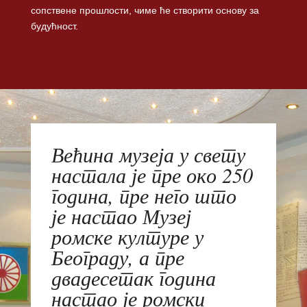
сопствене прошлости, чиме ће створити основу за
будућност.
Већина музеја у свету
настала је пре око 250
година, пре него што
је настао Музеј
ромске културе у
Београду, а пре
двадесетак година
настао је ромски