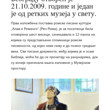
21.10.2009. године и један
је од ретких музеја у свету.
Прва изложбена поставка ромске писане културе
„Алав е Роменго“ (Реч Рома), је за посетиоце била
отоворена шест месеци, сачињавала и 12 паноа на
којима су представљени споменици ромске
писмености, од којих неки сежу и до позног средњег
века. Сви писани документи, међу којима је и осам
Библија, моћи ће да се прочитају на рачунарима, док
су копије оригинала књига изложене у Музејском
простору.