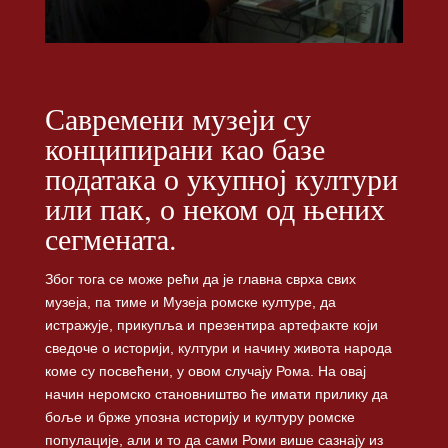
Савремени музеји су
конципирани као базе
података о укупној култури
или пак, о неком од њених
сегмената.
Због тога се може рећи да је главна сврха свих
музеја, па тиме и Музеја ромске културе, да
истражује, прикупља и презентира артефакте који
сведоче о историји, култури и начину живота народа
коме су посвећени, у овом случају Рома. На овај
начин неромско становништво ће имати прилику да
боље и брже упозна историју и културу ромске
популације, али и то да сами Роми више сазнају из