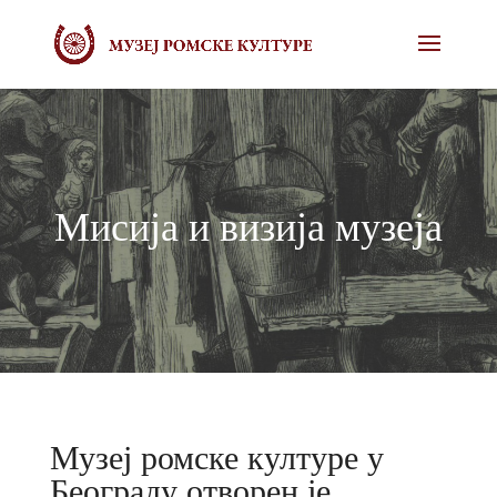
Мисија и визија музеја
Музеј ромске културе у
Београду отворен је