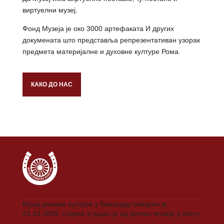
виртуелни музеј.
Фонд Музеја је око 3000 артефаката И других
докуменaта што представља репрезентативан узорак
предмета материјалне и духовне културе Рома.
КАКО ДО НАС
Музеј ромске културе у Београду отворен је
21.10.2009. године и један је од ретких музеја у свету.