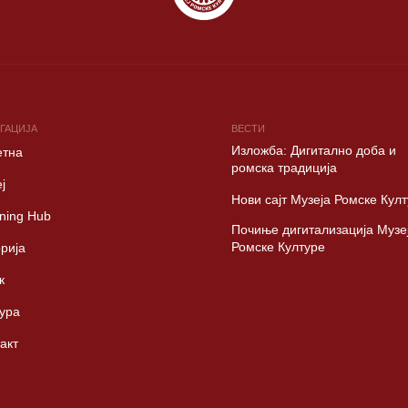
ГАЦИЈА
ВЕСТИ
Изложба: Дигитално доба и
етна
ромска традиција
ј
Нови сајт Музеја Ромске Кул
ning Hub
Почиње дигитализација Музе
Ромске Културе
рија
к
ура
акт