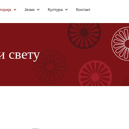
торија
Језик
Култура
Контакт
и свету