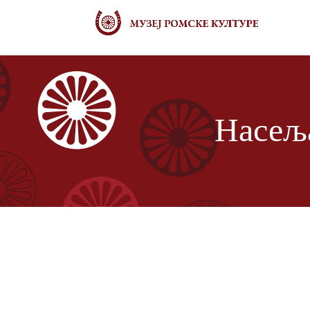
Насеља