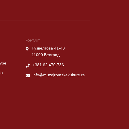
КОНТАКТ
Рузвелтова 41-43
11000 Београд
туре
+381 62 470-736
ја
info@muzejromskekulture.rs