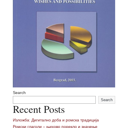
Први текстови на ромском језику
Ромски дијалекти
Култура
Национални симболи
Материјална култура
Нематеријална култура
Контакт
Izaberite stranicu
Search
Search
Recent Posts
Изложба: Дигитално доба и ромска традиција
Ромски глаголи – њихово порекло и значење