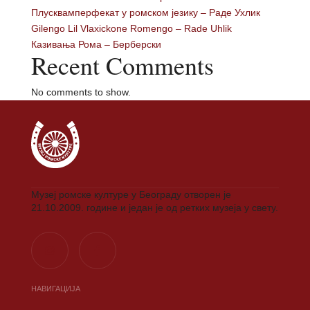
Плусквамперфекат у ромском језику – Раде Ухлик
Gilengo Lil Vlaxickone Romengo – Rade Uhlik
Казивања Рома – Берберски
Recent Comments
No comments to show.
Музеј ромске културе у Београду отворен је
21.10.2009. године и један је од ретких музеја у свету.
НАВИГАЦИЈА