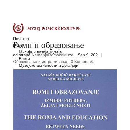
Почетна
Роми и образовање
Музеј
Мисија и визија музеја
od strane
NemanjaRomskeMuzej
|
Sep 9, 2021
|
Вести
Образовање и истраживања
|
0 Komentara
Музејске активности и догађаји
Learning Hub
Дигитална библиотека
Историја
Сеобе Рома
Насељавање Рома у Европи и свету
Роми кроз векове
Холокауст
Почеци самоорганизовања Рома
Језик