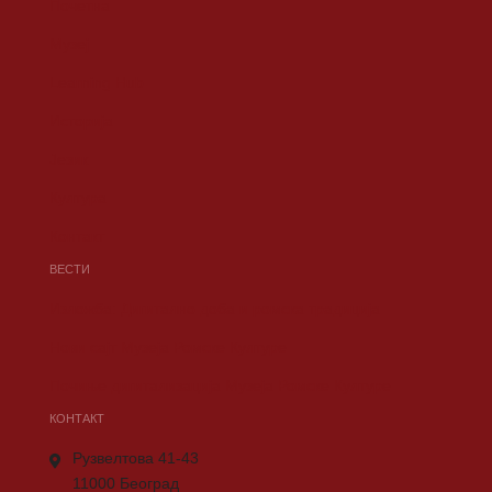
Почетна
Музеј
Learning Hub
Историја
Језик
Култура
Контакт
ВЕСТИ
Изложба: Дигитално доба и ромска традиција
Нови сајт Музеја Ромске Културе
Почиње дигитализација Музеја Ромске Културе
КОНТАКТ
Рузвелтова 41-43
11000 Београд