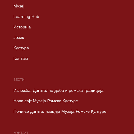
Музеј
Learning Hub
Историја
Језик
Култура
Контакт
ВЕСТИ
Изложба: Дигитално доба и ромска традиција
Нови сајт Музеја Ромске Културе
Почиње дигитализација Музеја Ромске Културе
КОНТАКТ