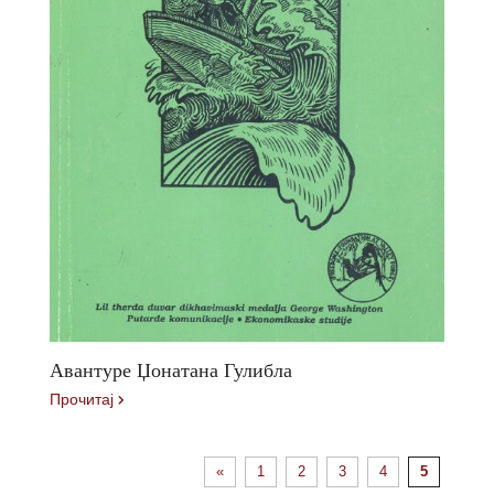
Авантуре Џонатана Гулибла
Прочитај
«
1
2
3
4
5